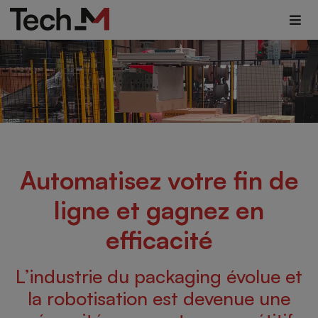
Automatisez votre fin de
ligne et gagnez en
efficacité
L’industrie du packaging évolue et
la robotisation est devenue une