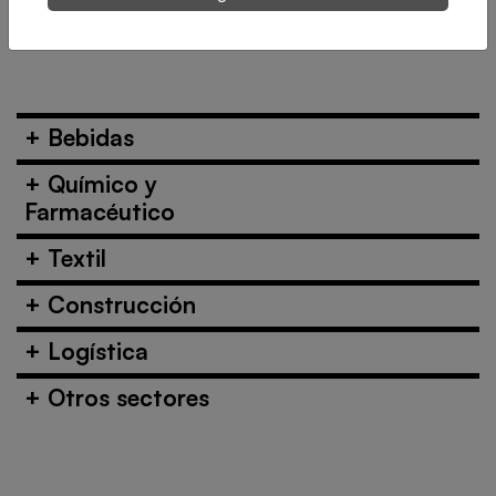
Célula automática 
+
Bebidas
+
Químico y
Farmacéutico
+
Textil
+
Construcción
+
Logística
+
Otros sectores