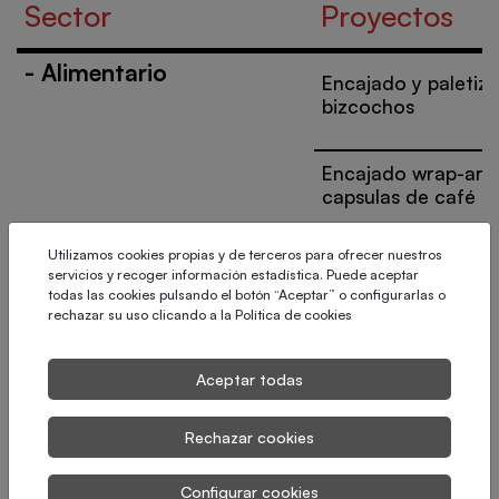
Sector
Proyectos
-
Alimentario
Encajado y paletiz
bizcochos
Encajado wrap-aro
capsulas de café
Utilizamos cookies propias y de terceros para ofrecer nuestros
Paletizado y enfar
servicios y recoger información estadística. Puede aceptar
cubetas de plástic
todas las cookies pulsando el botón “Aceptar” o configurarlas o
rechazar su uso clicando a la
Política de cookies
Automatización de 
encajado de pan c
Aceptar todas
Rechazar cookies
Bag-in-box de lech
condensada
Configurar cookies