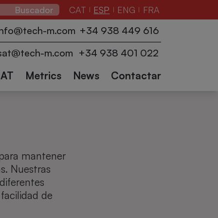
CAT
ESP
ENG
FRA
|
|
|
adores
Envolvedoras
Transportadores
info@tech-m.com
+34 938 449 616
cción
de palets
Logística
Robots
y accesorios
Robots
Otros
sat@tech-m.com
+34 938 401 022
industriales
colaborativos
sectores
SAT
Metrics
News
Contactar
 para mantener
as. Nuestras
diferentes
facilidad de