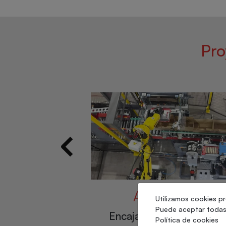
Pro
ntario
Químico y Farmacéut
Utilizamos cookies pr
Puede aceptar todas 
aletizado de
Encajado wrap-around 
Política de cookies