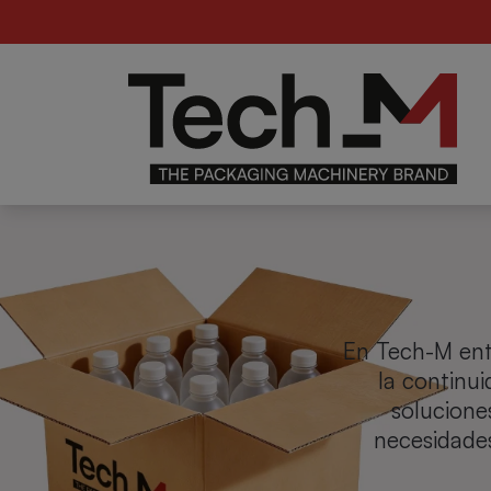
For
Alimentario
de
B
En Tech-M ent
la continui
solucione
necesidades