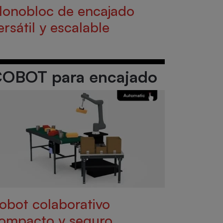
onobloc de encajado
ersátil y escalable
OBOT para encajado
obot colaborativo
ompacto y seguro