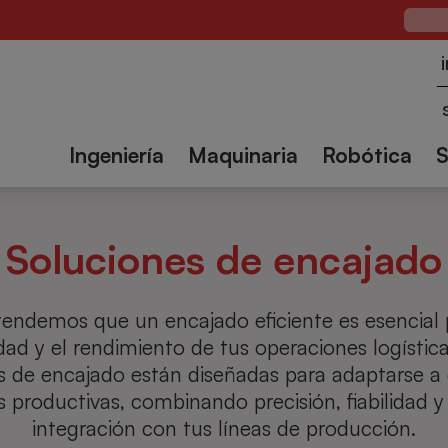
madoras
Soluciones
Precintadoras
Paletiz
 cajas
ebidas
Químico y
de
de cajas
Textil
Constru
Farmacéutico
encajado
Ingeniería
Maquinaria
Robótica
Soluciones de encajado
endemos que un encajado eficiente es esencial
dad y el rendimiento de tus operaciones logístic
s de encajado están diseñadas para adaptarse a 
 productivas, combinando precisión, fiabilidad y 
integración con tus líneas de producción.