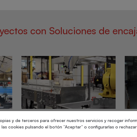
yectos con Soluciones de enca
ico
Alimentario
Qu
opias y de terceros para ofrecer nuestros servicios y recoger infor
las cookies pulsando el botón “Aceptar” o configurarlas o rechazar 
y
Encajado wrap-around de
Cél