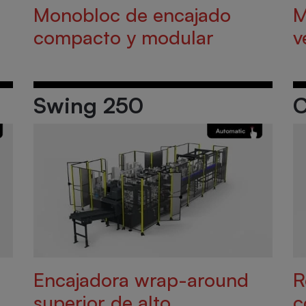
Monobloc de encajado
M
compacto y modular
v
Swing 250
C
Encajadora wrap-around
R
superior de alto
c