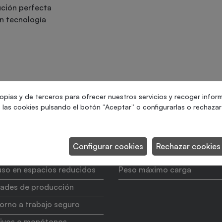
ución perfecta
n tecnología
opias y de terceros para ofrecer nuestros servicios y recoger infor
las cookies pulsando el botón “Aceptar” o configurarlas o rechazar 
Configurar cookies
Rechazar cookies
ngún tipo de vallado
Producción máxima
luso en espacios reducidos
Peso máximo carga
dades de producción
orno a trabajo seguro
itivos o monótonos