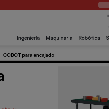
madoras
Soluciones
Precintadoras
Paletiz
 cajas
ebidas
Químico y
de
de cajas
Textil
Constru
Farmacéutico
encajado
Ingeniería
Maquinaria
Robótica
o
COBOT para encajado
a