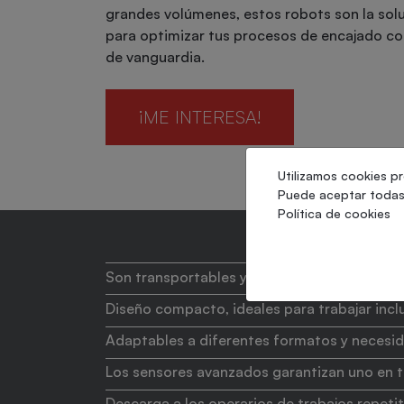
grandes volúmenes, estos robots son la sol
para optimizar tus procesos de encajado co
de vanguardia.
¡ME INTERESA!
Utilizamos cookies pr
Puede aceptar todas 
Política de cookies
Son transportables y pueden trabajar sin ni
Diseño compacto, ideales para trabajar inc
Adaptables a diferentes formatos y necesi
Los sensores avanzados garantizan uno en t
Descarga a los operarios de trabajos repet