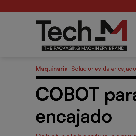
For
Alimentario
de
B
Maquinaria
Soluciones de encajad
COBOT par
encajado