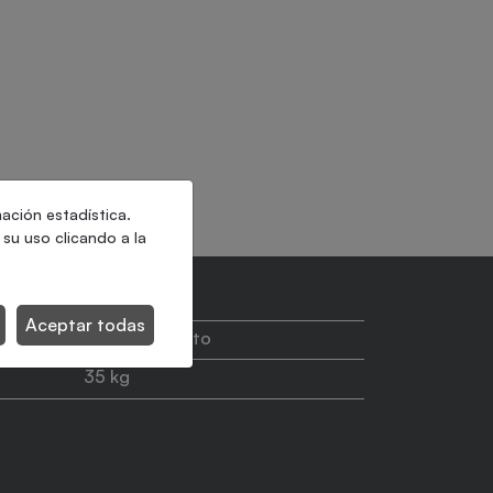
mación estadística.
su uso clicando a la
Aceptar todas
8 ciclos/minuto
35 kg