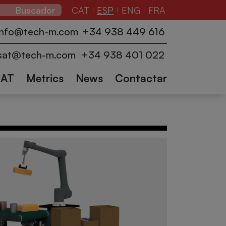
CAT
ESP
ENG
FRA
|
|
|
adores
Envolvedoras
Transportadores
info@tech-m.com
+34 938 449 616
cción
de palets
Logística
Robots
y accesorios
Robots
Otros
sat@tech-m.com
+34 938 401 022
industriales
colaborativos
sectores
SAT
Metrics
News
Contactar