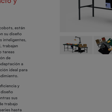
cto y
cobots, están
on su diseño
s inteligentes,
l, trabajan
o tareas
ión de
adaptación a
ción ideal para
ndimiento.
ficiencia y
 diseño
entras sus
de trabajo
series hasta