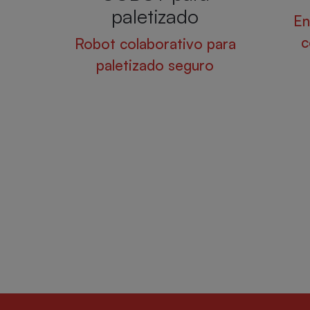
Envolvedora semiautomática
con pre-estiro motorizado
ara