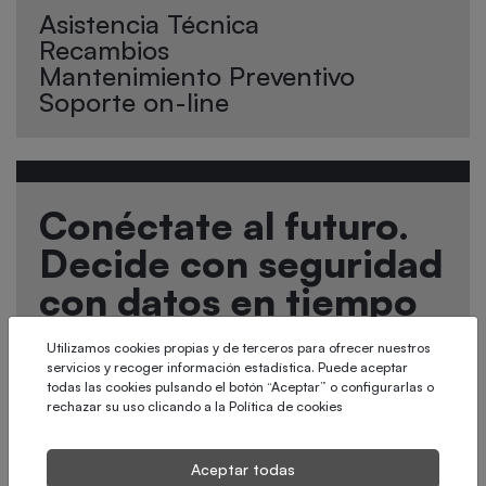
Asistencia Técnica
Recambios
Mantenimiento Preventivo
Soporte on-line
Conéctate al futuro.
Decide con seguridad
con datos en tiempo
real y soporte
Utilizamos cookies propias y de terceros para ofrecer nuestros
permanente
servicios y recoger información estadística. Puede aceptar
todas las cookies pulsando el botón “Aceptar” o configurarlas o
rechazar su uso clicando a la
Política de cookies
Aceptar todas