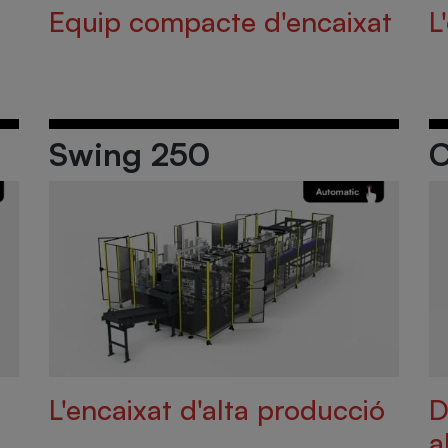
Equip compacte d'encaixat
L
Swing 250
C
L'encaixat d'alta producció
D
a