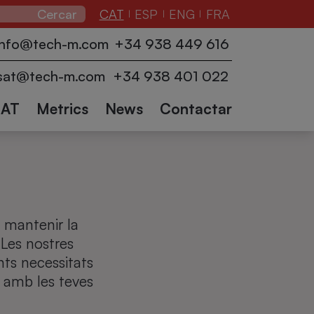
CAT
ESP
ENG
FRA
|
|
|
info@tech-m.com
+34 938 449 616
zadors
ucció
Embolicadores
Logística
Robots
Transportadors
Robots
Altres
sat@tech-m.com
+34 938 401 022
industrials
de palets
col·laboratius
i accessoris
sectors
SAT
Metrics
News
Contactar
 mantenir la
 Les nostres
nts necessitats
ió amb les teves