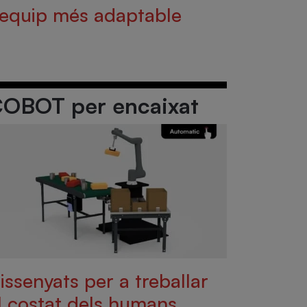
'equip més adaptable
OBOT per encaixat
issenyats per a treballar
l costat dels humans