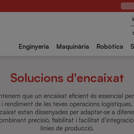
madores
egudes
Solucions
Químic i
Precintadores
Textil
Paletit
Constr
 caixes
Farmacèutic
d'encaixat
de caixes
Enginyeria
Maquinària
Robòtica
Solucions d'encaixat
tenem que un encaixat eficient és essencial per
 i rendiment de les teves operacions logístiques.
caixat estan dissenyades per adaptar-se a difere
mbinant precisió, fiabilitat i facilitat d’integrac
línies de producció.