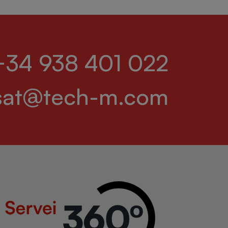
+34 938 401 022
sat@tech-m.com