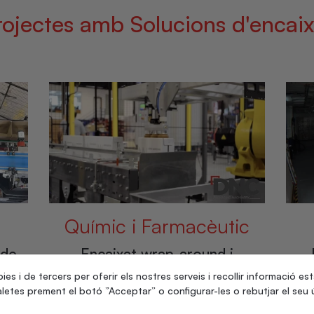
rojectes amb Solucions d'encaix
ic
Alimentari
Q
Encaixat wrap-around de
Cèl
tura
càpsules de cafè
ies i de tercers per oferir els nostres serveis i recollir informació es
letes prement el botó ”Acceptar” o configurar-les o rebutjar el seu ú