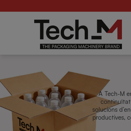
Alimentari
For
B
de
A Tech-M en
continuïtat
solucions d’en
productives, co