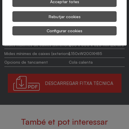
Acceptar totes
Manipulació precisa del producte i les caixes
Sistema d'introducció personalitzat per a cada producte
Rebutjar cookies
Configurar cookies
Producció màxima
Fins 20 caixes/min
Mides màximes de caixes (exteriors)
350 x 500 x 320 mm (LxAxH)
Mides mínimes de caixes (exteriors)
L150xW200XH85
Opcions de tancament
Cola calenta
DESCARREGAR FITXA TÈCNICA
També et pot interessar