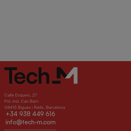
Calle Esqueis, 27
Pol. Ind. Can Barri
08415 Bigues i Riells, Barcelona
+34 938 449 616
info@tech-m.com