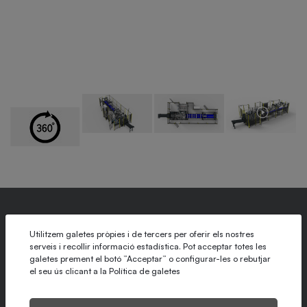
Utilitzem galetes pròpies i de tercers per oferir els nostres
Producció segons el format fins a 20 caixes/min.
serveis i recollir informació estadística. Pot acceptar totes les
Diverses opcions d'implantació per adaptar-se a l'espai
galetes prement el botó ”Acceptar” o configurar-les o rebutjar
el seu ús clicant a la
Política de galetes
disponible
Configuració i ajustos per pantalla tàctil