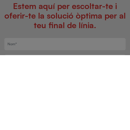
Estem aquí per escoltar-te i
oferir-te la solució òptima per al
teu final de línia.