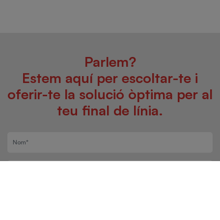
Parlem?
Estem aquí per escoltar-te i
oferir-te la solució òptima per al
teu final de línia.