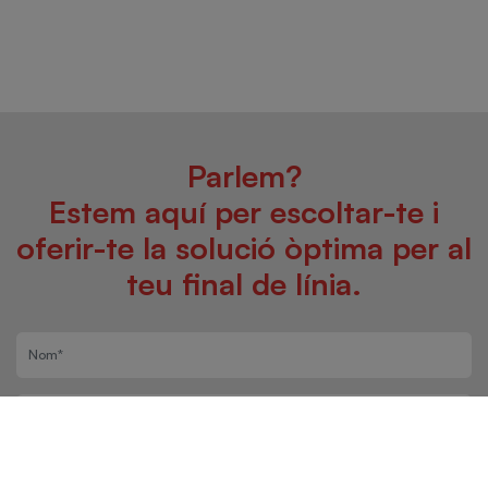
Parlem?
Estem aquí per escoltar-te i
oferir-te la solució òptima per al
teu final de línia.