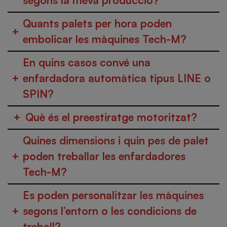
segons la meva producció?
Quants palets per hora poden
+
embolicar les màquines Tech-M?
En quins casos convé una
+
enfardadora automàtica tipus LINE o
SPIN?
+
Què és el preestiratge motoritzat?
Quines dimensions i quin pes de palet
+
poden treballar les enfardadores
Tech-M?
Es poden personalitzar les màquines
+
segons l’entorn o les condicions de
treball?