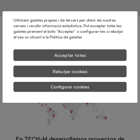
Utilitzem galetes pròpies i de tercers per oferir els nostres
serveis i recollir informació estadística. Pot acceptar totes les
galetes prement el botó ”Acceptar” o configurar-les o rebutjar
el seu ús clicant a la
Política de galetes
¿Dónde trabajamos?
Acceptar totes
Rebutjar cookies
Configurar cookies
En TECH-M desarrollamos proyectos de