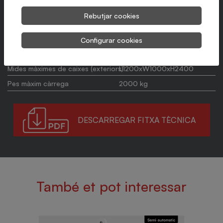
Adaptable a diferents mides i alçades de palet
Rebutjar cookies
Configurar cookies
Producció màxima
Alimentació manual
Mides màximes de caixes (exteriors)
L1200xW1000xH2400
Pes màxim càrrega
2000 kg
DESCARREGAR FITXA TÈCNICA
També et pot interessar