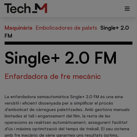
Maquinària
Embolicadores de palets
Single+ 2.0
FM
Single+ 2.0 FM
Enfardadora de fre mecànic
La enfardadora semiautomàtica Single+ 2.0 FM és una eina
versàtil i eficient dissenyada per a simplificar el procés
d'embolicat de càrregues paletitzades. Amb gestions manuals
limitades al tall i enganxament del film, la resta de les
operacions es realitzen automàticament, assegurant facilitat
d'ús i máxima optimització del temps de treball. El seu sistema
amb fre mecànic de sèrie garanteix uns resultats òptims.