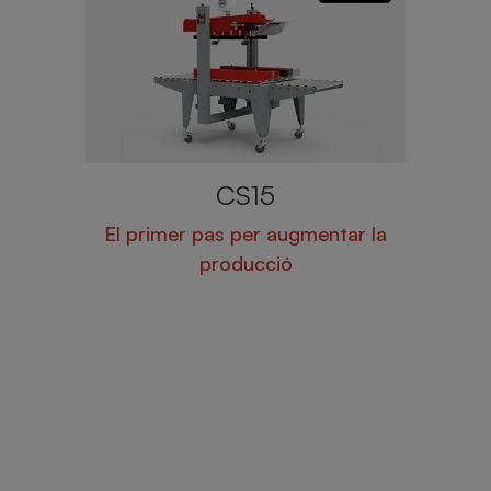
CS15
COBO
El primer pas per augmentar la
Dissenyats
producció