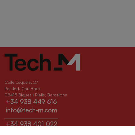
Calle Esqueis, 27
Pol. Ind. Can Barri
08415 Bigues i Riells, Barcelona
+34 938 449 616
info@tech-m.com
+34 938 401 022
sat@tech-m.com