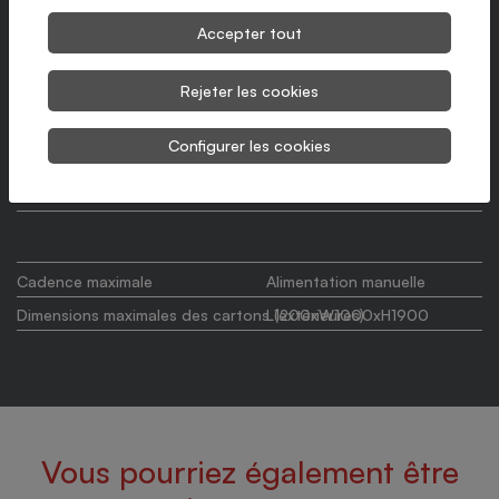
4 programmes d'enroulement préconfigurés
Accepter tout
Chariot porte-bobines motorisé sur bras rotatif avec variateur
Rejeter les cookies
de vitesse
Cellule photoélectrique pour la détection automatique de la
Configurer les cookies
hauteur de la charge
Contrôlé par un PLC SIEMENS avec écran tactile LCD
Cadence maximale
Alimentation manuelle
Dimensions maximales des cartons (extérieures)
L1200xW1000xH1900
Vous pourriez également être