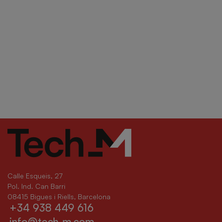
Calle Esqueis, 27
Pol. Ind. Can Barri
08415 Bigues i Riells, Barcelona
+34 938 449 616
info@tech-m.com