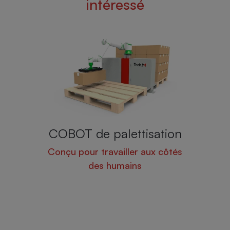
intéressé
de palettisation
Rotex 700
r travailler aux côtés
Banderoleuse semi-auto
des humains
bras rotatif