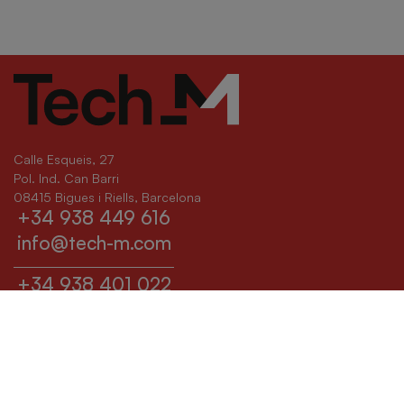
Calle Esqueis, 27
Pol. Ind. Can Barri
08415 Bigues i Riells, Barcelona
+34 938 449 616
info@tech-m.com
+34 938 401 022
sat@tech-m.com
(current)
(current)
Ingénierie
L'entreprise
(current)
(current)
Machinerie
Actualités
(current)
(current)
Robotique
Contact
(current)
SAT
Legal notice