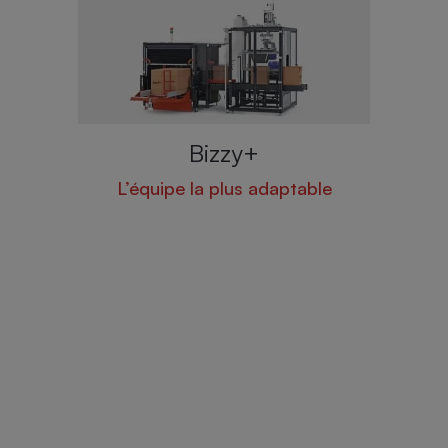
Bizzy+
ue
L’équipe la plus adaptable
Un 