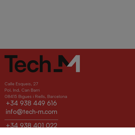
Calle Esqueis, 27
Pol. Ind. Can Barri
08415 Bigues i Riells, Barcelona
+34 938 449 616
info@tech-m.com
+34 938 401 022
sat@tech-m.com