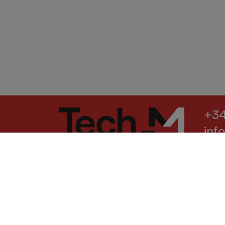
+34
inf
+34
Calle Esqueis, 27
Pol. Ind. Can Barri
sat
08415 Bigues i Riells, Barcelona