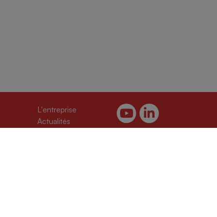
urrent)
(current)
L'entreprise
current)
(current)
Actualités
urrent)
(current)
Contact
Legal notice
ent)
Privacy policy
Politique de cookies