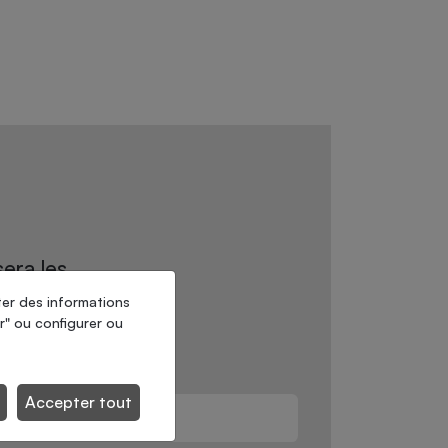
sera les
ur la
ter des informations
r" ou configurer ou
Accepter tout