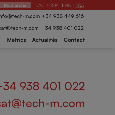
CAT
ESP
ENG
FRA
|
|
|
seurs
Banderoleuses
Convoyeurs
info@tech-m.com
+34 938 449 616
ction
de palettes
Logistique
Robots
Robots
Autres
et
sat@tech-m.com
+34 938 401 022
industriels
Collaboratifs
accessoires
secteurs
(current)
T
Metrics
Actualités
Contact
+34 938 401 022
sat@tech-m.com