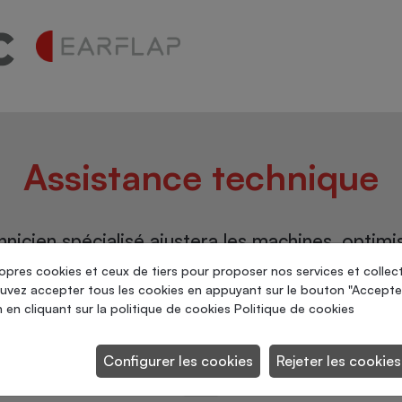
Assistance technique
nicien spécialisé ajustera les machines, optimi
essus de vos équipements et vous conseillera s
opres cookies et ceux de tiers pour proposer nos services et collec
ouvez accepter tous les cookies en appuyant sur le bouton "Accepte
manière d’économiser des consommables.
on en cliquant sur la politique de cookies
Politique de cookies
Configurer les cookies
Rejeter les cookies