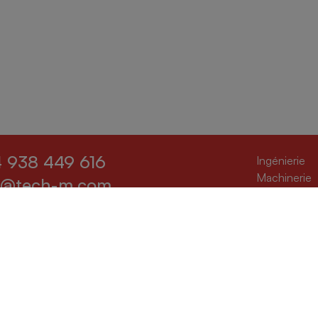
 938 449 616
(c
Ingénierie
(
Machinerie
o@tech-m.com
(c
Robotique
(current)
SAT
 938 401 022
(curr
Metrics
@tech-m.com