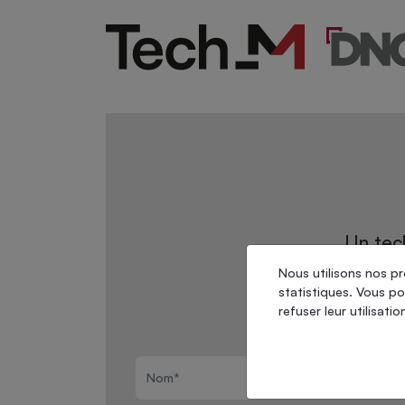
Un tech
proc
Nous utilisons nos pr
statistiques. Vous p
refuser leur utilisati