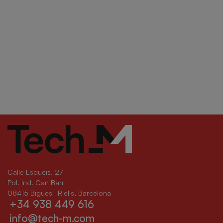
Calle Esqueis, 27
Pol. Ind. Can Barri
08415 Bigues i Riells, Barcelona
+34 938 449 616
info@tech-m.com