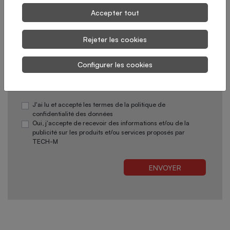
Accepter tout
Rejeter les cookies
Configurer les cookies
*Champs obligatoires
J'ai lu et accepté les termes de la politique de
confidentialité des données
Oui, j'accepte de recevoir des informations et/ou de la
publicité sur les produits et/ou services proposés par
TECH-M