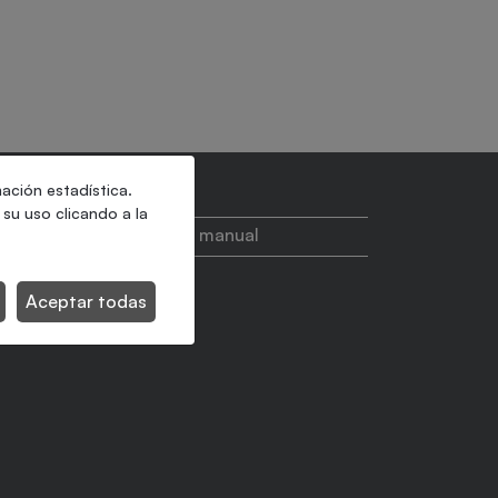
mación estadística.
su uso clicando a la
Alimentación manual
Aceptar todas