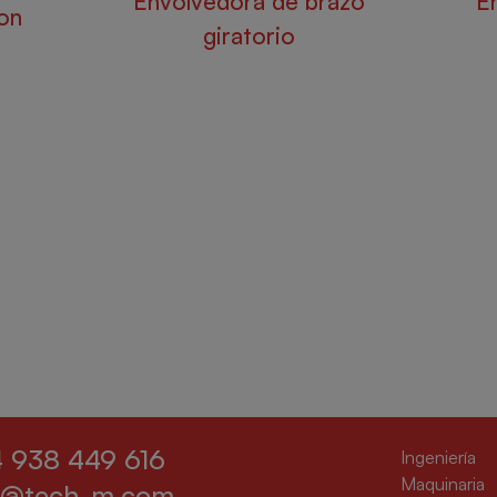
zo
Envolvedora móvil de brazo
giratorio
 938 449 616
(cu
Ingeniería
(
Maquinaria
o@tech-m.com