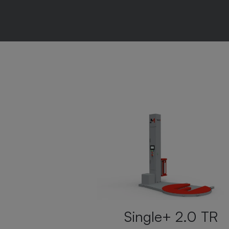
Rotex 700
e+ 2.0 TR