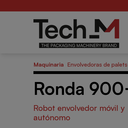
For
Alimentario
de
B
Maquinaria
Envolvedoras de palets
Ronda 900
Robot envolvedor móvil y
autónomo