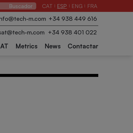
CAT
ESP
ENG
FRA
|
|
|
adores
Envolvedoras
Transportadores
info@tech-m.com
+34 938 449 616
cción
de palets
Logística
Robots
y accesorios
Robots
Otros
sat@tech-m.com
+34 938 401 022
industriales
colaborativos
sectores
SAT
Metrics
News
Contactar