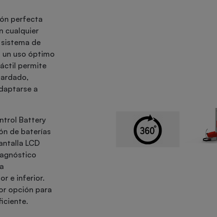
ión perfecta
n cualquier
n sistema de
a un uso óptimo
táctil permite
fardado,
daptarse a
ntrol Battery
ón de baterías
antalla LCD
iagnóstico
ra
r e inferior.
jor opción para
ficiente.