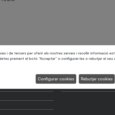
ies i de tercers per oferir els nostres serveis i recollir informació es
letes prement el botó ”Acceptar” o configurar-les o rebutjar el seu ú
Producció màxima
Mides màximes de palet
Configurar cookies
Rebutjar cookies
Pes màxim càrrega