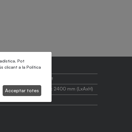
tadística. Pot
s clicant a la
Política
8 cicles/minut
1200 x 1200 x 2400 mm (LxAxH)
Acceptar totes
40 kg