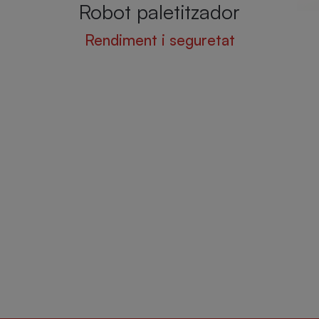
r
LINE
t
L'enfardadora amb més
producció