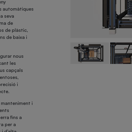
eny
ies automàtiques
la seva
mma de
s de plàstic,
ns de baixa i
igurar nous
cant les
eus capçals
ventoses,
recisió i
ecte.
l manteniment i
rents
erra fins a
ta per a
i d’alta