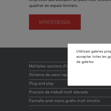
qualitat en espais limitats.
M'INTERESSA!
Utilitzem galetes pròp
acceptar totes les ga
de galetes
Múltiples opcions d’implantació
Sistema de canvi ràpid de capçals
Plug and play
Precisió de treball molt elevada
Pantalla amb menú gràfic molt intuïtiu