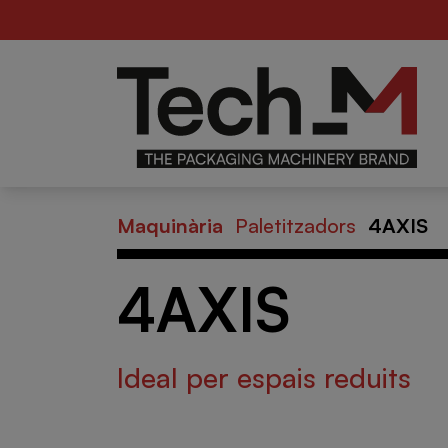
Alimentari
For
B
de
Maquinària
Paletitzadors
4AXIS
4AXIS
Ideal per espais reduits