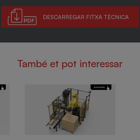
DESCARREGAR FITXA TÈCNICA
També et pot interessar