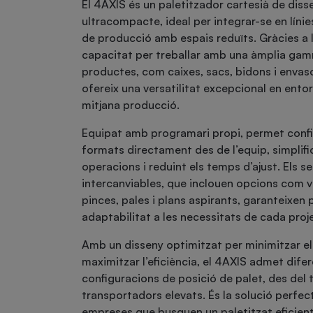
El 4AXIS és un paletitzador cartesià de diss
ultracompacte, ideal per integrar-se en lín
de producció amb espais reduïts. Gràcies a 
capacitat per treballar amb una àmplia ga
productes, com caixes, sacs, bidons i envaso
ofereix una versatilitat excepcional en entor
mitjana producció.
Equipat amb programari propi, permet conf
formats directament des de l’equip, simplifi
operacions i reduint els temps d’ajust. Els s
intercanviables, que inclouen opcions com 
pinces, pales i plans aspirants, garanteixen p
adaptabilitat a les necessitats de cada proj
Amb un disseny optimitzat per minimitzar e
maximitzar l’eficiència, el 4AXIS admet dife
configuracions de posició de palet, des del t
transportadors elevats. És la solució perfec
empreses que busquen un paletitzat eficient 