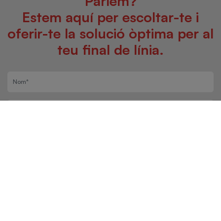
Parlem?
Estem aquí per escoltar-te i
oferir-te la solució òptima per al
teu final de línia.