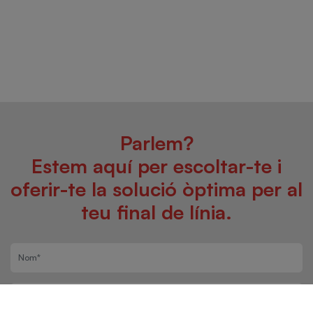
Parlem?
Estem aquí per escoltar-te i
oferir-te la solució òptima per al
teu final de línia.