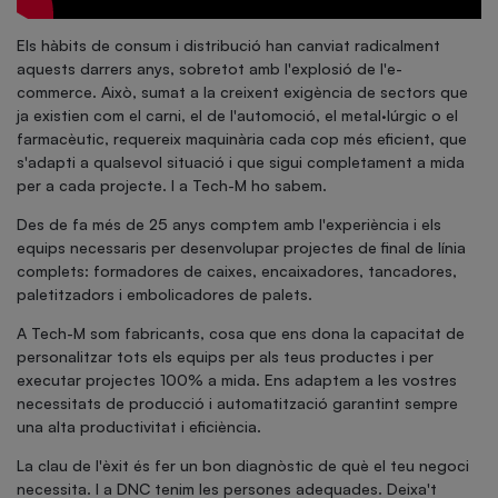
Els hàbits de consum i distribució han canviat radicalment
aquests darrers anys, sobretot amb l'explosió de l'e-
commerce. Això, sumat a la creixent exigència de sectors que
ja existien com el carni, el de l'automoció, el metal·lúrgic o el
farmacèutic, requereix maquinària cada cop més eficient, que
s'adapti a qualsevol situació i que sigui completament a mida
per a cada projecte. I a Tech-M ho sabem.
Des de fa més de 25 anys comptem amb l'experiència i els
equips necessaris per desenvolupar projectes de final de línia
complets: formadores de caixes, encaixadores, tancadores,
paletitzadors i embolicadores de palets.
A Tech-M som fabricants, cosa que ens dona la capacitat de
personalitzar tots els equips per als teus productes i per
executar projectes 100% a mida. Ens adaptem a les vostres
necessitats de producció i automatització garantint sempre
una alta productivitat i eficiència.
La clau de l'èxit és fer un bon diagnòstic de què el teu negoci
necessita. I a DNC tenim les persones adequades. Deixa't